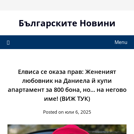
Skip
to
content
Българските Новини
Menu
Елвиса се оказа прав: Жененият
любовник на Даниела й купи
апартамент за 800 бона, но… на негово
име! (ВИЖ ТУК)
Posted on юли 6, 2025