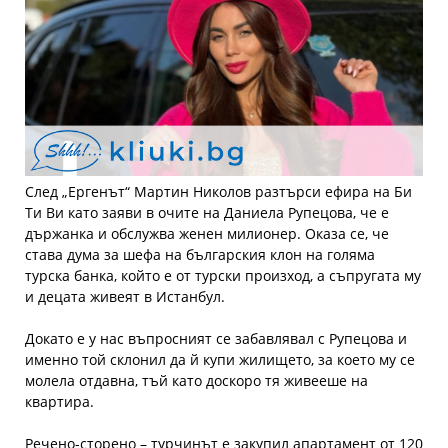
След „Ергенът“ Мартин Николов разтърси ефира на Би
Ти Ви като заяви в очите на Даниела Рупецова, че е
държанка и обслужва женен милионер. Оказа се, че
става дума за шефа на българския клон на голяма
турска банка, който е от турски произход, а съпругата му
и децата живеят в Истанбул.
Докато е у нас въпросният се забавлявал с Рупецова и
именно той склонил да й купи жилището, за което му се
молела отдавна, тъй като доскоро тя живееше на
квартира.
Речено-сторено – турчинът е закупил апартамент от 120