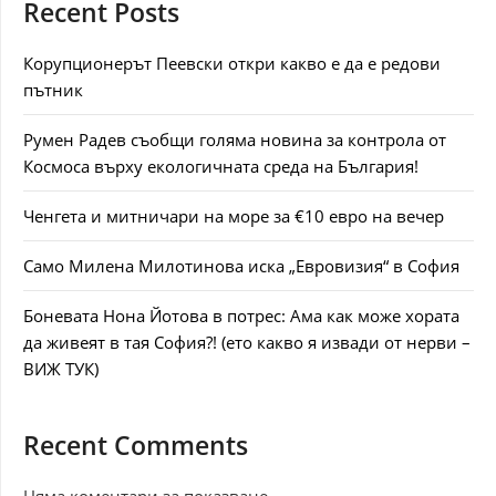
Recent Posts
Корупционерът Пеевски откри какво е да е редови
пътник
Румен Радев съобщи голяма новина за контрола от
Космоса върху екологичната среда на България!
Ченгета и митничари на море за €10 евро на вечер
Само Милена Милотинова иска „Евровизия“ в София
Боневата Нона Йотова в потрес: Ама как може хората
да живеят в тая София?! (ето какво я извади от нерви –
ВИЖ ТУК)
Recent Comments
Няма коментари за показване.