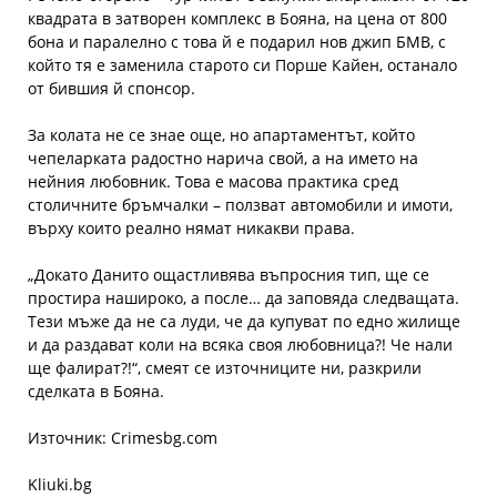
квадрата в затворен комплекс в Бояна, на цена от 800
бона и паралелно с това й е подарил нов джип БМВ, с
който тя е заменила старото си Порше Кайен, останало
от бившия й спонсор.
За колата не се знае още, но апартаментът, който
чепеларката радостно нарича свой, а на името на
нейния любовник. Това е масова практика сред
столичните бръмчалки – ползват автомобили и имоти,
върху които реално нямат никакви права.
„Докато Данито ощастливява въпросния тип, ще се
простира нашироко, а после… да заповяда следващата.
Тези мъже да не са луди, че да купуват по едно жилище
и да раздават коли на всяка своя любовница?! Че нали
ще фалират?!“, смеят се източниците ни, разкрили
сделката в Бояна.
Източник: Crimesbg.com
Kliuki.bg