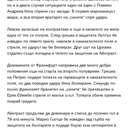
но и в двата случая ситуациите един на един с Пламен
Андреев бяха спрени със засади. В първия мароканецът
вкара, а във втория вратарят на „сините“ спря удара.
Левски залагаше на контраатаки и още в началото на мача
една от тях се получи. След грешка в защитата Уелтън бе
изведен по лявото крило, навлезе в наказателното поле и
стреля, но ударът му бе блокиран. Друг шут на Цунами
отдалеч също попадна в тялото на защитник на Айнтрахт.
Домакините от Франкфурт направиха две много добри
положения още на старта на второто полувреме. Грешка
на Петрис подари топката на германците в наказателното
поле, но два поредни удара бяха блокирани. Секунди по-
късно френският бранител на „сините“ бе прехвърлен и
Ерик Ебимбе стреля от малък ъгъл. Топката обаче премина
покрай гредата.
Айнтрахт продължи да доминира и стигна до логичен гол в
79-ата минута. Марио Гьотце бе изведен зад гърба на
защитата на българите и подаде бързо към непокрития в