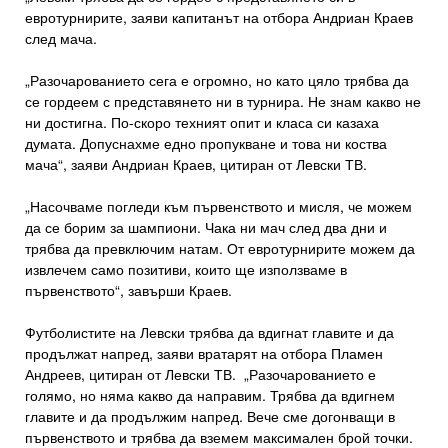
евротурнирите, заяви капитанът на отбора Андриан Краев
след мача.
„Разочарованието сега е огромно, но като цяло трябва да
се гордеем с представянето ни в турнира. Не знам какво не
ни достигна. По-скоро техният опит и класа си казаха
думата. Допуснахме едно пропукване и това ни коства
мача“, заяви Андриан Краев, цитиран от Левски ТВ.
„Насочваме погледи към първенството и мисля, че можем
да се борим за шампиони. Чака ни мач след два дни и
трябва да превключим натам. От евротурнирите можем да
извлечем само позитиви, които ще използваме в
първенството“, завърши Краев.
Футболистите на Левски трябва да вдигнат главите и да
продължат напред, заяви вратарят на отбора Пламен
Андреев, цитиран от Левски ТВ. „Разочарованието е
голямо, но няма какво да направим. Трябва да вдигнем
главите и да продължим напред. Вече сме догонващи в
първенството и трябва да вземем максимален брой точки.