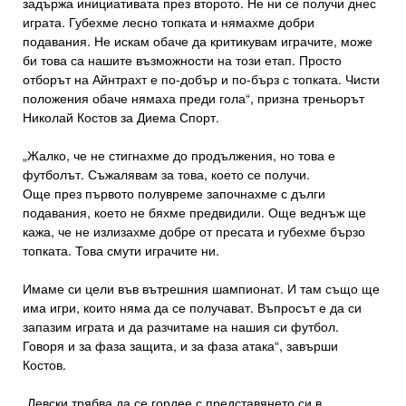
задържа инициативата през второто. Не ни се получи днес
играта. Губехме лесно топката и нямахме добри
подавания. Не искам обаче да критикувам играчите, може
би това са нашите възможности на този етап. Просто
отборът на Айнтрахт е по-добър и по-бърз с топката. Чисти
положения обаче нямаха преди гола“, призна треньорът
Николай Костов за Диема Спорт.
„Жалко, че не стигнахме до продължения, но това е
футболът. Съжалявам за това, което се получи.
Още през първото полувреме започнахме с дълги
подавания, което не бяхме предвидили. Още веднъж ще
кажа, че не излизахме добре от пресата и губехме бързо
топката. Това смути играчите ни.
Имаме си цели във вътрешния шампионат. И там също ще
има игри, които няма да се получават. Въпросът е да си
запазим играта и да разчитаме на нашия си футбол.
Говоря и за фаза защита, и за фаза атака“, завърши
Костов.
„Левски трябва да се гордее с представянето си в