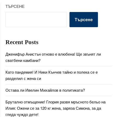
ТЪРСЕНЕ
Търсене
Recent Posts
Дженифър Анистън отново е влюбена! Ще звънят ли
сватбени камбани?
Като пандемия! И Ники Кънчев тайно и полека се е
разделил с жена си
Остава ли Ивелин Михайлов в политиката?
Брутално отмъщение! Глория развя мръсното бельо на
Илия: Ожени се за 120 кг жена, заряза Симона, за да
гледа чуждо дете!