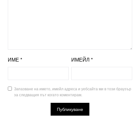
ИМЕ
*
ИМЕЙЛ
*
Запазване на името, имейл адреса и уебсайта ми в този браузър
за следващия път когато коментирам.