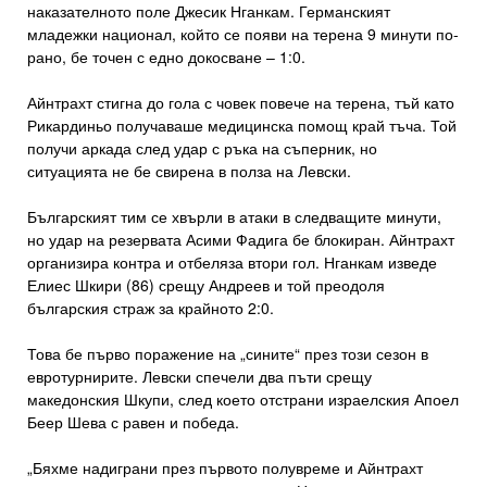
наказателното поле Джесик Нганкам. Германският
младежки национал, който се появи на терена 9 минути по-
рано, бе точен с едно докосване – 1:0.
Айнтрахт стигна до гола с човек повече на терена, тъй като
Рикардиньо получаваше медицинска помощ край тъча. Той
получи аркада след удар с ръка на съперник, но
ситуацията не бе свирена в полза на Левски.
Българският тим се хвърли в атаки в следващите минути,
но удар на резервата Асими Фадига бе блокиран. Айнтрахт
организира контра и отбеляза втори гол. Нганкам изведе
Елиес Шкири (86) срещу Андреев и той преодоля
българския страж за крайното 2:0.
Това бе първо поражение на „сините“ през този сезон в
евротурнирите. Левски спечели два пъти срещу
македонския Шкупи, след което отстрани израелския Апоел
Беер Шева с равен и победа.
„Бяхме надиграни през първото полувреме и Айнтрахт