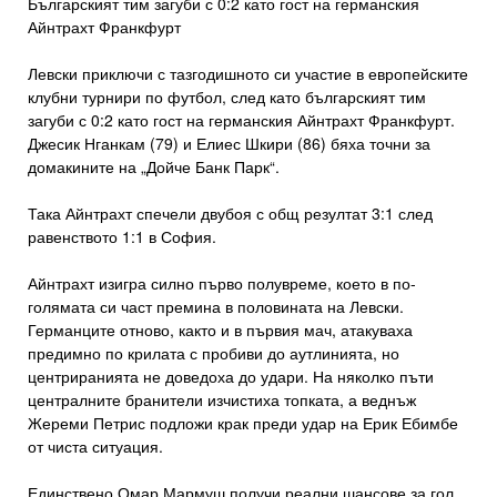
Българският тим загуби с 0:2 като гост на германския
Айнтрахт Франкфурт
Левски приключи с тазгодишното си участие в европейските
клубни турнири по футбол, след като българският тим
загуби с 0:2 като гост на германския Айнтрахт Франкфурт.
Джесик Нганкам (79) и Елиес Шкири (86) бяха точни за
домакините на „Дойче Банк Парк“.
Така Айнтрахт спечели двубоя с общ резултат 3:1 след
равенството 1:1 в София.
Айнтрахт изигра силно първо полувреме, което в по-
голямата си част премина в половината на Левски.
Германците отново, както и в първия мач, атакуваха
предимно по крилата с пробиви до аутлинията, но
центриранията не доведоха до удари. На няколко пъти
централните бранители изчистиха топката, а веднъж
Жереми Петрис подложи крак преди удар на Ерик Ебимбе
от чиста ситуация.
Единствено Омар Мармуш получи реални шансове за гол,