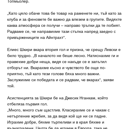
Топмьолер.
„Като цяло обаче това бе товар на раменете ни, тъй като за
клуба и за феновете бе важно да влезем в групите. Видяхте
каква атмосфера се получи – направо тръпки да те побият.
Радваме се, че направихме тази стъпка напред заедно с
привържениците на Айнтрахт“.
Елиес Шкири вкара втория гол и призна, че срещу Левски е
било трудно. „В началото не беше лесно. Натиснахме ги и
правехме добри неща, видя се накъде се е запътил
отборът ни. Вкарахме късно и чувството бе още по-
приятно, тъй като тези голове бяха много важни.
Заслужихме си победата и се радвам, че вкарах“, заяви
той.
Асистенцията за Шкири бе на Джесик Нганкам, който
отбеляза първия гол.
„Много, много съм щастлив. Класирахме се и чакам с
нетърпение жребия, за да видя кой ще ни се падне.
Играхме добре, бяхме търпеливи и в края бяхме и
възнаградени. Целта бе да играем в Европа, така че