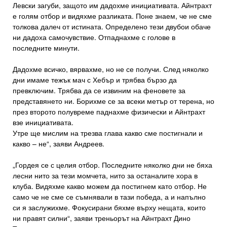
Левски загуби, защото им дадохме инициативата. Айнтрахт
е голям отбор и видяхме разликата. Поне знаем, че не сме
толкова далеч от истината. Определено тези двубои обаче
ни дадоха самочувствие. Отпаднахме с голове в
последните минути.
Дадохме всичко, вярвахме, но не се получи. След няколко
дни имаме тежък мач с Хебър и трябва бързо да
превключим. Трябва да се извиним на феновете за
представянето ни. Борихме се за всеки метър от терена, но
през второто полувреме паднахме физически и Айнтрахт
взе инициативата.
Утре ще мислим на трезва глава какво сме постигнали и
какво – не“, заяви Андреев.
„Гордея се с целия отбор. Последните няколко дни не бяха
лесни нито за тези момчета, нито за останалите хора в
клуба. Видяхме какво можем да постигнем като отбор. Не
само че не сме се съмнявали в тази победа, а и напълно
си я заслужихме. Фокусирани бяхме върху нещата, които
ни правят силни“, заяви треньорът на Айнтрахт Дино