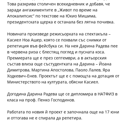
Това разкрива столичен всекидневник и добавя, че
заради ангажиментите в „Живот по време на
Апокалипсис“ по текстове на Юкио Мишима,
президентската щерка е останала без лятна почивка.
Новината произведе режисьорката на спектакъла –
Касиел Ноа Ашер, която се похвали със снимки от
репетиция във фейсбука си. На нея Дарина Радева пее
в червена риза с блестящ поглед и пусната коса.
Премиерата ще е през септември, а в актьорския
състав влиза още състудентката на Дарина – Йоана
Димитрова, Мартина Апостолова, Паоло Лалев, Яра
Ходкевич-Енев. Проектът ще е с помощта на дотация от
Министерството на културата, обясни Касиел.
Догодина Дарина Радева ще се дипломира в НАТФИЗ в
класа на проф. Пенко Господинов.
Работата по новия й проект е започнала още на 17 юни
и оттогава не е спирала да репетира.