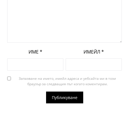
ИМЕ
*
ИМЕЙЛ
*
Запазване на името, имейл адреса и уебсайта ми в този
браузър за следващия път когато коментирам.