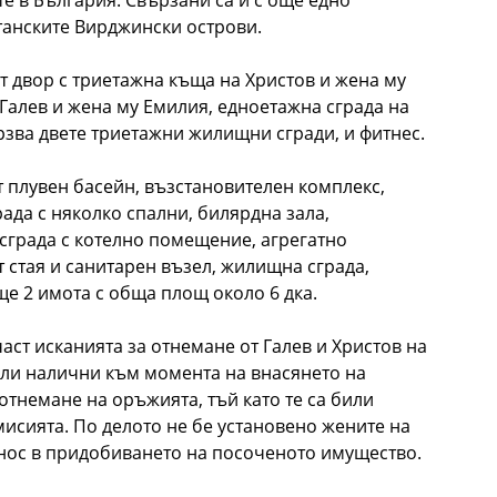
е в България. Свързани са и с още едно
анските Вирджински острови.
 двор с триетажна къща на Христов и жена му
Галев и жена му Емилия, едноетажна сграда на
рзва двете триетажни жилищни сгради, и фитнес.
ит плувен басейн, възстановителен комплекс,
ада с няколко спални, билярдна зала,
сграда с котелно помещение, агрегатно
 стая и санитарен възел, жилищна сграда,
ще 2 имота с обща площ около 6 дка.
част исканията за отнемане от Галев и Христов на
били налични към момента на внасянето на
отнемане на оръжията, тъй като те са били
исията. По делото не бе установено жените на
инос в придобиването на посоченото имущество.