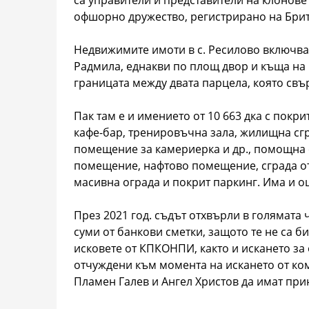
са управители и представители на клоновет
офшорно дружество, регистрирано на Брит
Недвижимите имоти в с. Ресилово включват
Радмила, еднакви по площ двор и къща на 
границата между двата парцела, която свъ
Пак там е и имението от 10 663 дка с покр
кафе-бар, тренировъчна зала, жилищна сгр
помещение за камериерка и др., помощна 
помещение, нафтово помещение, сграда от
масивна ограда и покрит паркинг. Има и о
През 2021 год. съдът отхвърли в голямата 
суми от банкови сметки, защото те не са 
исковете от КПКОНПИ, както и искането за 
отчуждени към момента на искането от ком
Пламен Галев и Ангел Христов да имат пр