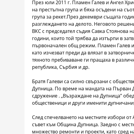
През юли 2011 г. Пламен Галев и Ангел Хр
на престъпна група и бяха осъдени на съот
група за рекет.През декември същата год
разглеждането на делото. Неговото решени
ВКС с председател съдия Савка Стоянова н
години, които той трябва да изтърпи в за
първоначален общ режим. Пламен Галев и 
като изчезват преди да влязат в затворнич
тяхното пребиваване ги пращаха в различ
република, Сърбия и др.
Братя Галеви са силно свързани с общест
Дупница. По време на мандата на Първан 
сдружение . „Възраждане на Дупница” обед
общественици и други именити дупничани,
След спечелването на местните избори от А
съвет към Община Дупница. Заедно с мест
множество ремонти и проекти, като сред на