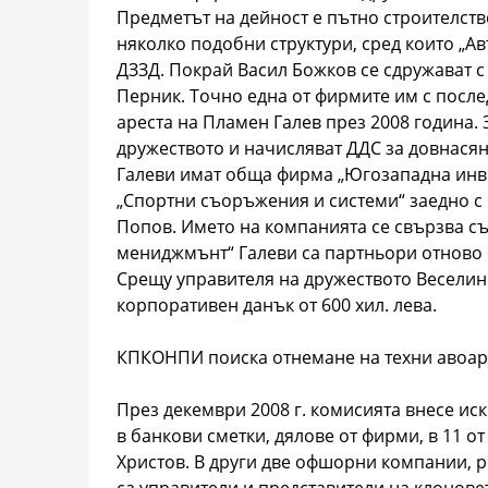
Предметът на дейност е пътно строителств
няколко подобни структури, сред които „А
ДЗЗД. Покрай Васил Божков се сдружават с
Перник. Точно една от фирмите им с после
ареста на Пламен Галев през 2008 година. 
дружеството и начисляват ДДС за довнасяне
Галеви имат обща фирма „Югозападна инве
„Спортни съоръжения и системи“ заедно с
Попов. Името на компанията се свързва съ
мениджмънт“ Галеви са партньори отново
Срещу управителя на дружеството Веселин
корпоративен данък от 600 хил. лева.
КПКОНПИ поиска отнемане на техни авоари 
През декември 2008 г. комисията внесе иск 
в банкови сметки, дялове от фирми, в 11 от
Христов. В други две офшорни компании, 