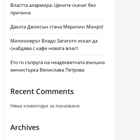
Властта алармира: Цените скачат без
причина
Дакота Джонсън стана Мерилин Монро!
Милионерът Владо Загатото искал да
снабдява с кафе новата власт
Ето го съпруга на неадекватната външна
министърка Велислава Петрова
Recent Comments
Няма коментари за показване.
Archives