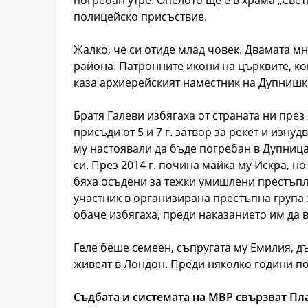
погребан утре. Опелото ще е в храма „Свeт
полицейско присъствие.
Жалко, че си отиде млад човек. Двамата м
района. Патронните икони на църквите, коит
каза архиерейският наместник на Дупнишк
Братя Галеви избягаха от страната ни през
присъди от 5 и 7 г. затвор за рекет и изнуд
му настоявали да бъде погребан в Дупница
си. През 2014 г. почина майка му Искра, н
бяха осъдени за тежки умишлени престъпле
участник в организирана престъпна група 
обаче избягаха, преди наказанието им да в
Геле беше семеен, съпругата му Емилия, д
живеят в Лондон. Преди няколко години по
Съдбата и системата на МВР свързват Пла