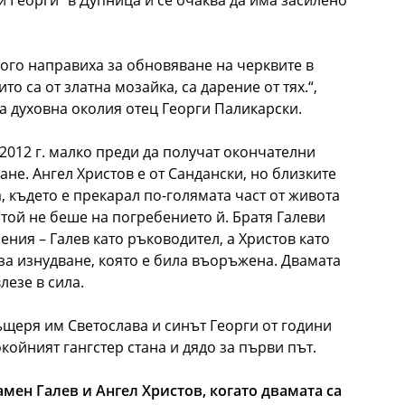
и Георги“ в Дупница и се очаква да има засилено
ного направиха за обновяване на черквите в
о са от златна мозайка, са дарение от тях.“,
а духовна околия отец Георги Паликарски.
 2012 г. малко преди да получат окончателни
ване. Ангел Христов е от Сандански, но близките
, където е прекарал по-голямата част от живота
о той не беше на погребението й. Братя Галеви
ния – Галев като ръководител, а Христов като
за изнудване, която е била въоръжена. Двамата
лезе в сила.
ъщеря им Светослава и синът Георги от години
койният гангстер стана и дядо за първи път.
мен Галев и Ангел Христов, когато двамата са