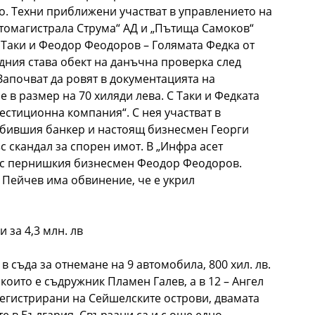
о. Техни приближени участват в управлението на
втомагистрала Струма“ АД и „Пътища Самоков“
 Таки и Феодор Феодоров – Голямата Федка от
дния става обект на данъчна проверка след
Започват да ровят в документацията на
 в размер на 70 хиляди лева. С Таки и Федката
стиционна компания“. С нея участват в
 бившия банкер и настоящ бизнесмен Георги
с скандал за спорен имот. В „Инфра асет
 с пернишкия бизнесмен Феодор Феодоров.
 Пейчев има обвинение, че е укрил
за 4,3 млн. лв
в съда за отнемане на 9 автомобила, 800 хил. лв.
 които е съдружник Пламен Галев, а в 12 – Ангел
регистрирани на Сейшелските острови, двамата