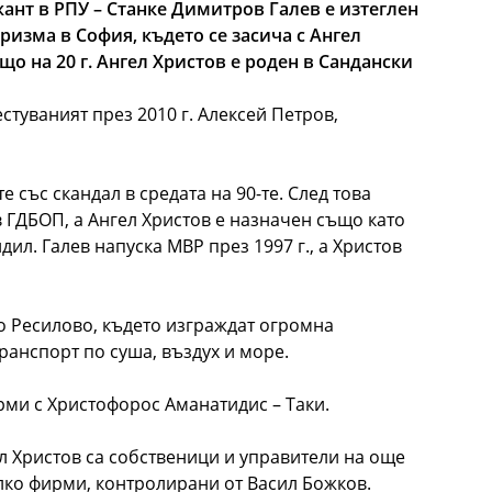
жант в РПУ – Станке Димитров Галев е изтеглен
ризма в София, където се засича с Ангел
ъщо на 20 г. Ангел Христов е роден в Сандански
стуваният през 2010 г. Алексей Петров,
е със скандал в средата на 90-те. След това
 ГДБОП, а Ангел Христов е назначен също като
дил. Галев напуска МВР през 1997 г., а Христов
о Ресилово, където изграждат огромна
анспорт по суша, въздух и море.
рми с Христофорос Аманатидис – Таки.
л Христов са собственици и управители на още
лко фирми, контролирани от Васил Божков.