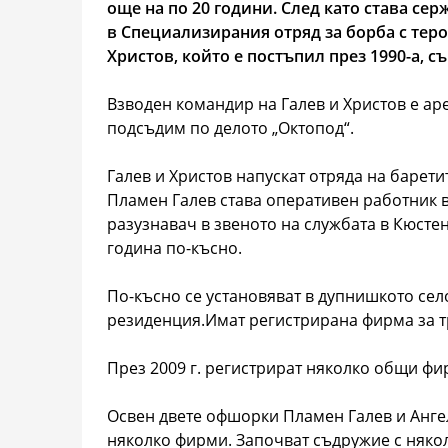
още на по 20 години. След като става сер
в Специализирания отряд за борба с теро
Христов, който е постъпил през 1990-а, с
Взводен командир на Галев и Христов е аре
подсъдим по делото „Октопод“.
Галев и Христов напускат отряда на баретит
Пламен Галев става оперативен работник в
разузнавач в звеното на службата в Кюстен
година по-късно.
По-късно се установяват в дупнишкото сел
резиденция.Имат регистрирана фирма за тр
През 2009 г. регистрират няколко общи фи
Освен двете офшорки Пламен Галев и Анге
няколко фирми. Започват съдружие с няко