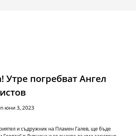
! Утре погребват Ангел
истов
on юни 3, 2023
риятел и съдружник на Пламен Галев, ще бъде