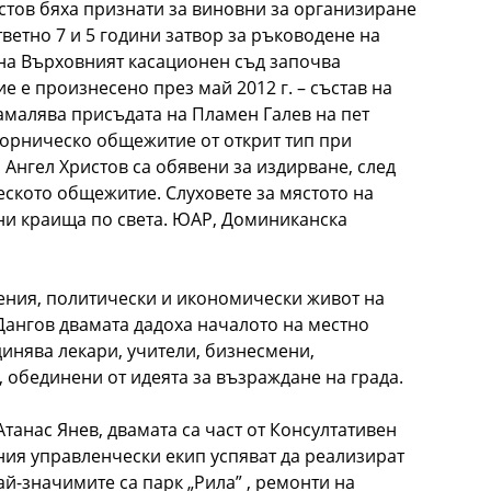
истов бяха признати за виновни за организиране
ветно 7 и 5 години затвор за ръководене на
ина Върховният касационен съд започва
е е произнесено през май 2012 г. – състав на
амалява присъдата на Пламен Галев на пет
творническо общежитие от открит тип при
Ангел Христов са обявени за издирване, след
еското общежитие. Слуховете за мястото на
ни краища по света. ЮАР, Доминиканска
вения, политически и икономически живот на
Дангов двамата дадоха началото на местно
инява лекари, учители, бизнесмени,
 обединени от идеята за възраждане на града.
танас Янев, двамата са част от Консултативен
ния управленчески екип успяват да реализират
й-значимите са парк „Рила” , ремонти на