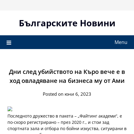
Skip
to
content
Българските Новини
Menu
Дни след убийството на Къро вече е в
ход овладяване на бизнеса му от Ами
Posted on юни 6, 2023
Последното дружество в пакета – „Файтинг академи“, е
по-скоро регистрирано – през 2020 г., и стои зад
спортната зала и отбора по бойни изкуства, ситуирани в