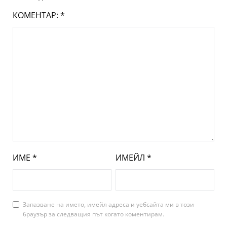
КОМЕНТАР:
*
ИМЕ
*
ИМЕЙЛ
*
Запазване на името, имейл адреса и уебсайта ми в този
браузър за следващия път когато коментирам.