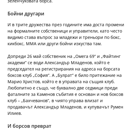
зеленчуковата борса.
Бойни другари
И в трите дружества през годините има доста промени
на формалните собственици и управители, като често
видимо става въпрос за младежи и треньори по бокс,
кикбокс, ММА или други бойни изкуства там.
Допреди 26 май собственик на „Омега 69“ и „Файтинг
академи“ се води Александър Младенов, който е
председател на регистрирания на адреса на борсата
боксов клуб „София“. А „Булрат“ е било притежание на
Марио Христов, който е в управата на същия клуб.
Любопитно е също, че буквално две седмици преди
фаталните за Каменов събития е основан и нов боксов
клуб – „Бахчеванов“, в чиято управа влизат и
продавачът Александър Младенов, и купувачът Румен
Илиев.
И борсов преврат