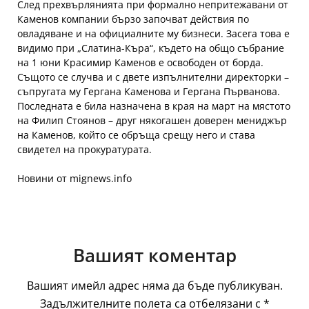
След прехвърлянията при формално непритежавани от
Каменов компании бързо започват действия по
овладяване и на официалните му бизнеси. Засега това е
видимо при „Слатина-Къра“, където на общо събрание
на 1 юни Красимир Каменов е освободен от борда.
Същото се случва и с двете изпълнителни директорки –
съпругата му Гергана Каменова и Гергана Първанова.
Последната е била назначена в края на март на мястото
на Филип Стоянов – друг някогашен доверен мениджър
на Каменов, който се обръща срещу него и става
свидетел на прокуратурата.
Новини от mignews.info
Вашият коментар
Вашият имейл адрес няма да бъде публикуван.
Задължителните полета са отбелязани с
*