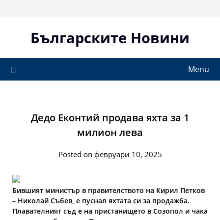
Skip
to
content
Българските Новини
Menu
Дедо Еконтий продава яхта за 1
милион лева
Posted on февруари 10, 2025
Бившият министър в правителството на Кирил Петков
– Николай Събев, е пуснал яхтата си за продажба.
Плавателният съд е на пристанището в Созопол и чака