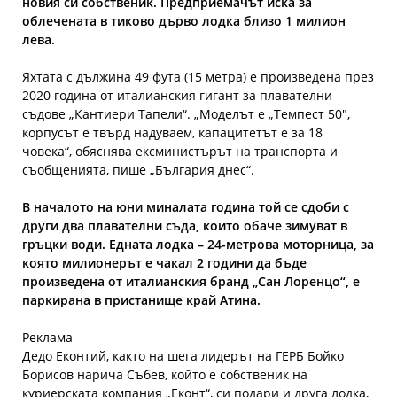
новия си собственик. Предприемачът иска за
облечената в тиково дърво лодка близо 1 милион
лева.
Яхтата с дължина 49 фута (15 метра) е произведена през
2020 година от италианския гигант за плавателни
съдове „Кантиери Тапели“. „Моделът е „Темпест 50″,
корпусът е твърд надуваем, капацитетът е за 18
човека“, обяснява ексминистърът на транспорта и
съобщенията, пише „България днес“.
В началото на юни миналата година той се сдоби с
други два плавателни съда, които обаче зимуват в
гръцки води. Едната лодка – 24-метрова моторница, за
която милионерът е чакал 2 години да бъде
произведена от италианския бранд „Сан Лоренцо“, е
паркирана в пристанище край Атина.
Реклама
Дедо Еконтий, както на шега лидерът на ГЕРБ Бойко
Борисов нарича Събев, който е собственик на
куриерската компания „Еконт“, си подари и друга лодка,