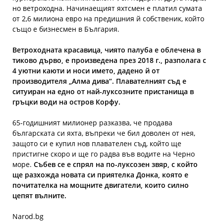
но ветроходна. Начинаещият яхтсмен е платил сумата
от 2,6 милиона евро на предишния й собственик, който
също е бизнесмен в България.
Ветроходната красавица, чиято палуба е облечена в
тиково дърво, е произведена през 2018 г., разполага с
4 уютни каюти и носи името, дадено й от
производителя „Алма дива“. Плавателният съд е
ситуиран на едно от най-луксозните пристанища в
гръцки води на остров Корфу.
65-годишният милионер разказва, че продава
българската си яхта, въпреки че бил доволен от нея,
защото си е купил нов плавателен съд, който ще
пристигне скоро и ще го радва във водите на Черно
море.
Събев се е спрял на по-луксозен звяр, с който
ще разхожда новата си приятелка Донка, която е
почитателка на мощните двигатели, които силно
цепят вълните.
Narod.bg