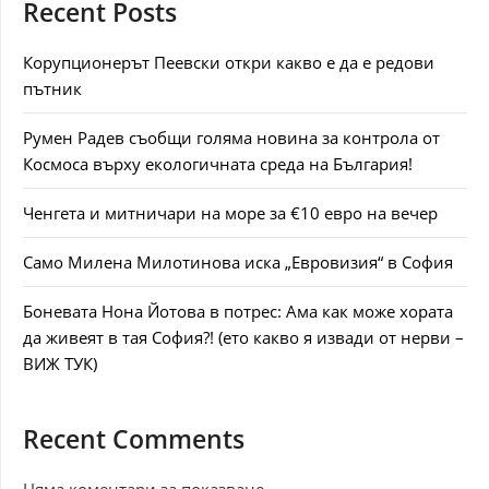
Recent Posts
Корупционерът Пеевски откри какво е да е редови
пътник
Румен Радев съобщи голяма новина за контрола от
Космоса върху екологичната среда на България!
Ченгета и митничари на море за €10 евро на вечер
Само Милена Милотинова иска „Евровизия“ в София
Боневата Нона Йотова в потрес: Ама как може хората
да живеят в тая София?! (ето какво я извади от нерви –
ВИЖ ТУК)
Recent Comments