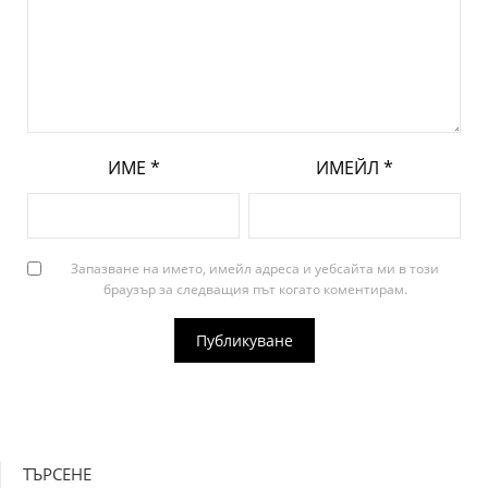
ИМЕ
*
ИМЕЙЛ
*
Запазване на името, имейл адреса и уебсайта ми в този
браузър за следващия път когато коментирам.
ТЪРСЕНЕ