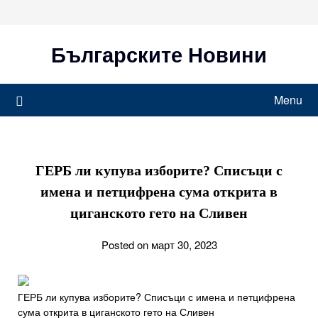
Skip
to
content
Българските Новини
Menu
ГЕРБ ли купува изборите? Списъци с
имена и петцифрена сума открита в
циганското гето на Сливен
Posted on март 30, 2023
ГЕРБ ли купува изборите? Списъци с имена и петцифрена
сума открита в циганското гето на Сливен