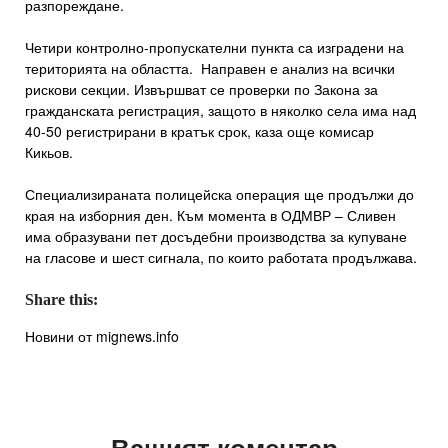
разпореждане.
Четири контролно-пропускателни пункта са изградени на
територията на областта. Направен е анализ на всички
рискови секции. Извършват се проверки по Закона за
гражданската регистрация, защото в няколко села има над
40-50 регистрирани в кратък срок, каза още комисар
Кикьов.
Специализираната полицейска операция ще продължи до
края на изборния ден. Към момента в ОДМВР – Сливен
има образувани пет досъдебни производства за купуване
на гласове и шест сигнала, по които работата продължава.
Share this:
Новини от mignews.info
Вашият коментар