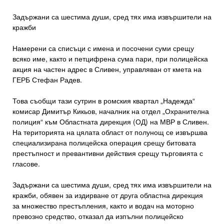
Задържани са шестима души, сред тях има извършители на
кражби
Намерени са списъци с имена и посочени суми срещу
всяко име, както и петцифрена сума пари, при полицейска
акция на частен адрес в Сливен, управляван от кмета на
ГЕРБ Стефан Радев.
Това съобщи тази сутрин в ромския квартал „Надежда“
комисар Димитър Кикьов, началник на отдел „Охранителна
полиция“ към Областната дирекция (ОД) на МВР в Сливен.
На територията на цялата област от полунощ се извършва
специализирана полицейска операция срещу битовата
престъпност и превантивни действия срещу търговията с
гласове.
Задържани са шестима души, сред тях има извършители на
кражби, обявен за издирване от друга областна дирекция
за множество престъпления, както и водач на моторно
превозно средство, отказал да изпълни полицейско