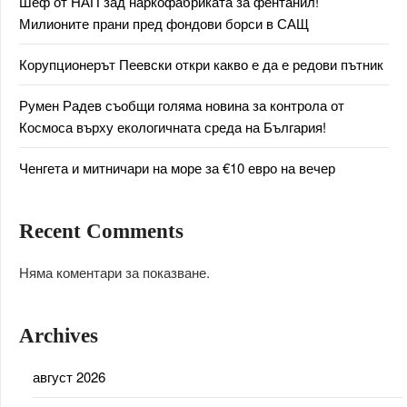
Шеф от НАП зад наркофабриката за фентанил!
Милионите прани пред фондови борси в САЩ
Корупционерът Пеевски откри какво е да е редови пътник
Румен Радев съобщи голяма новина за контрола от
Космоса върху екологичната среда на България!
Ченгета и митничари на море за €10 евро на вечер
Recent Comments
Няма коментари за показване.
Archives
август 2026