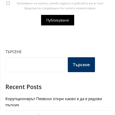
Запазване на името, имейл адреса и уебсайта ми в този
браузър за следващия път когато коментирам.
ТЪРСЕНЕ
Търсене
Recent Posts
Корупционерът Пеевски откри какво е да е редови
пътник