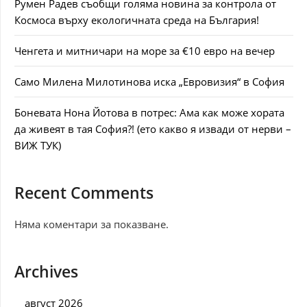
Румен Радев съобщи голяма новина за контрола от
Космоса върху екологичната среда на България!
Ченгета и митничари на море за €10 евро на вечер
Само Милена Милотинова иска „Евровизия“ в София
Боневата Нона Йотова в потрес: Ама как може хората
да живеят в тая София?! (ето какво я извади от нерви –
ВИЖ ТУК)
Recent Comments
Няма коментари за показване.
Archives
август 2026