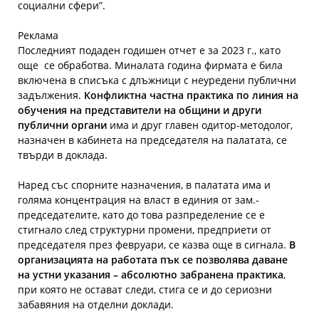
социални сфери”.
Реклама
Последният подаден годишен отчет е за 2023 г., като
още се обработва. Миналата година фирмата е била
включена в списъка с длъжници с неуредени публични
задължения.
Конфликтна частна практика по линия на
обучения на представители на общини и други
публични органи
има и друг главен одитор-методолог,
назначен в кабинета на председателя на палатата, се
твърди в доклада.
Наред със спорните назначения, в палатата има и
голяма концентрация на власт в единия от зам.-
председателите, като до това разпределение се е
стигнало след структурни промени, предприети от
председателя през февруари, се казва още в сигнала.
В
организацията на работата пък се позволява даване
на устни указания – абсолютно забранена практика
,
при която не остават следи, стига се и до сериозни
забавяния на отделни доклади.