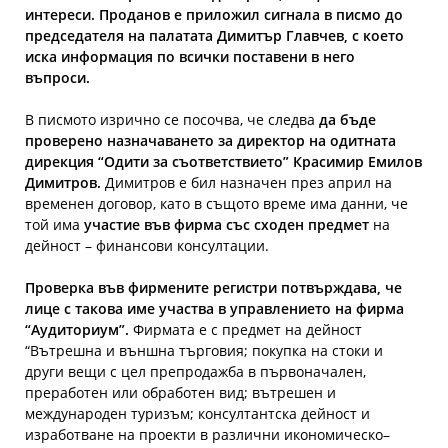
интереси. Проданов е приложил сигнала в писмо до
председателя на палатата Димитър Главчев, с което
иска информация по всички поставени в него
въпроси.
В писмото изрично се посочва, че следва
да бъде
проверено назначаването за директор на одитната
дирекция “Одити за съответствието” Красимир Емилов
Димитров.
Димитров е бил назначен през април на
временен договор, като в същото време има данни, че
той има
участие във фирма със сходен предмет
на
дейност – финансови консултации.
Проверка във фирмените регистри потвърждава, че
лице с такова име участва в управлението на фирма
“Аудиториум”.
Фирмата е с предмет на дейност
“Вътрешна и външна търговия; покупка на стоки и
други вещи с цел препродажба в първоначален,
преработен или обработен вид; вътрешен и
международен туризъм; консултантска дейност и
изработване на проекти в различни икономическо–