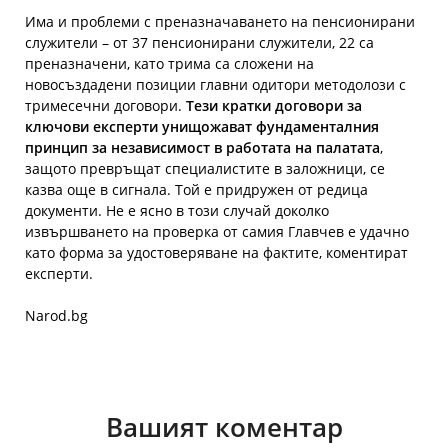
Има и проблеми с преназначаването на пенсионирани
служители – от 37 пенсионирани служители, 22 са
преназначени, като трима са сложени на
новосъздадени позиции главни одитори методолози с
тримесечни договори.
Тези кратки договори за
ключови експерти унищожават фундаменталния
принцип за независимост в работата на палатата
,
защото превръщат специалистите в заложници, се
казва още в сигнала. Той е придружен от редица
документи. Не е ясно в този случай доколко
извършването на проверка от самия Главчев е удачно
като форма за удостоверяване на фактите, коментират
експерти.
Narod.bg
Вашият коментар