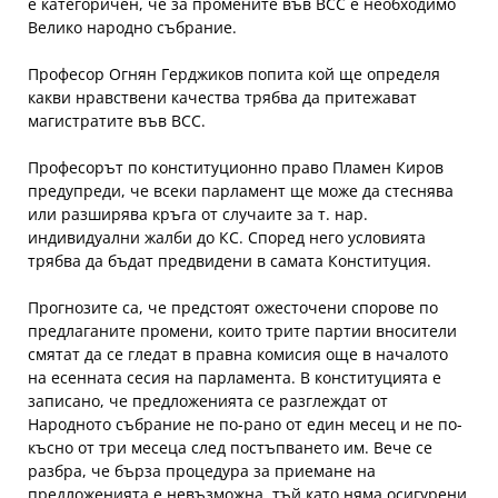
е категоричен, че за промените във ВСС е необходимо
Велико народно събрание.
Професор Огнян Герджиков попита кой ще определя
какви нравствени качества трябва да притежават
магистратите във ВСС.
Професорът по конституционно право Пламен Киров
предупреди, че всеки парламент ще може да стеснява
или разширява кръга от случаите за т. нар.
индивидуални жалби до КС. Според него условията
трябва да бъдат предвидени в самата Конституция.
Прогнозите са, че предстоят ожесточени спорове по
предлаганите промени, които трите партии вносители
смятат да се гледат в правна комисия още в началото
на есенната сесия на парламента. В конституцията е
записано, че предложенията се разглеждат от
Народното събрание не по-рано от един месец и не по-
късно от три месеца след постъпването им. Вече се
разбра, че бърза процедура за приемане на
предложенията е невъзможна, тъй като няма осигурени