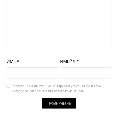
ИМЕ
*
ИМЕЙЛ
*
Запазване на името, имейл адреса и уебсайта ми в този
браузър за следващия път когато коментирам.