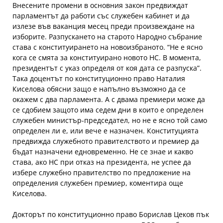
Внесените промени в основния закон предвиждат
парламентът да работи със служебен кабинет и да
излезе във ваканция месец преди произвеждане на
изборите. Разпускането на старото Народно събрание
става с конституирането на новоизбраното. “Не е ясно
кога се смята за конституирано новото НС. В момента,
президентът с указ определя от коя дата се разпуска”.
Така доцентът по конституционно право Наталия
Киселова обясни защо е напълно възможно да се
окажем с два парламента. А с двама премиери може да
се сдобием защото има седем дни в които е определен
служебен министър-председател, но не е ясно той само
определен ли е, или вече е назначен. Конституцията
предвижда служебното правителството и премиер да
бъдат назначени едновременно. Не се знае и какво
става, ако НС при отказ на президента, не успее да
избере служебно правителство по предложение на
определения служебен премиер, коментира още
Киселова.
Докторът по конституционно право Борислав Цеков пък