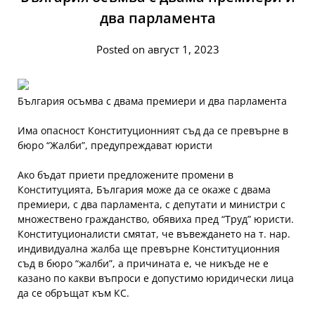
два парламента
Posted on август 1, 2023
България осъмва с двама премиери и два парламента
Има опасност Конституционният съд да се превърне в
бюро “Жалби”, предупреждават юристи
Ако бъдат приети предложените промени в
Конституцията, България може да се окаже с двама
премиери, с два парламента, с депутати и министри с
множествено гражданство, обявиха пред “Труд” юристи.
Конституционалисти смятат, че въвеждането на т. нар.
индивидуална жалба ще превърне Конституционния
съд в бюро “жалби”, а причината е, че никъде не е
казано по какви въпроси е допустимо юридически лица
да се обръщат към КС.