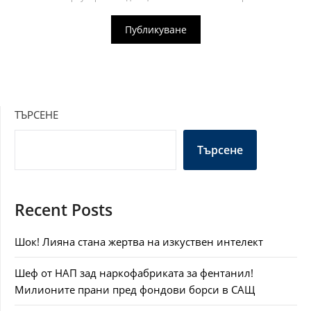
ТЪРСЕНЕ
Търсене
Recent Posts
Шок! Лияна стана жертва на изкуствен интелект
Шеф от НАП зад наркофабриката за фентанил!
Милионите прани пред фондови борси в САЩ