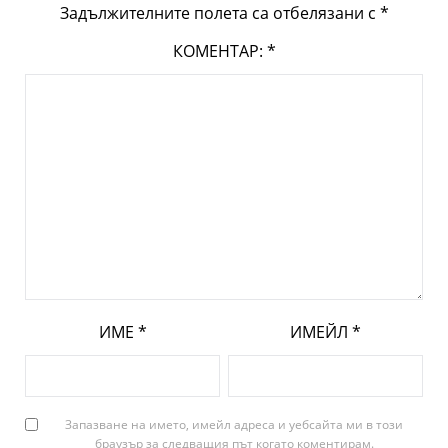
Задължителните полета са отбелязани с
*
КОМЕНТАР:
*
ИМЕ
*
ИМЕЙЛ
*
Запазване на името, имейл адреса и уебсайта ми в този
браузър за следващия път когато коментирам.