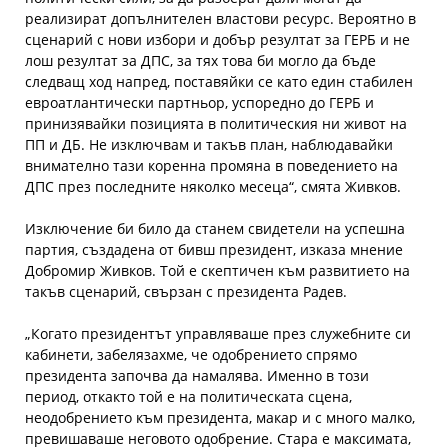
реализират допълнителен властови ресурс. Вероятно в
сценарий с нови избори и добър резултат за ГЕРБ и не
лош резултат за ДПС, за тях това би могло да бъде
следващ ход напред, поставяйки се като един стабилен
евроатлантически партньор, успоредно до ГЕРБ и
принизявайки позицията в политическия ни живот на
ПП и ДБ. Не изключвам и такъв план, наблюдавайки
внимателно тази коренна промяна в поведението на
ДПС през последните няколко месеца“, смята Живков.
Изключение би било да станем свидетели на успешна
партия, създадена от бивш президент, изказа мнение
Добромир Живков. Той е скептичен към развитието на
такъв сценарий, свързан с президента Радев.
„Когато президентът управляваше през служебните си
кабинети, забелязахме, че одобрението спрямо
президента започва да намалява. Именно в този
период, откакто той е на политическата сцена,
неодобрението към президента, макар и с много малко,
превишаваше неговото одобрение. Стара е максимата,