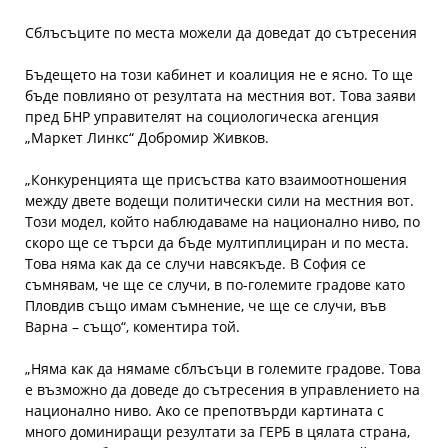
Сблъсъците по места можели да доведат до сътресения
Бъдещето на този кабинет и коалиция не е ясно. То ще
бъде повлияно от резултата на местния вот. Това заяви
пред БНР управителят на социологическа агенция
„Маркет Линкс“ Добромир Живков.
„Конкуренцията ще присъства като взаимоотношения
между двете водещи политически сили на местния вот.
Този модел, който наблюдаваме на национално ниво, по
скоро ще се търси да бъде мултиплициран и по места.
Това няма как да се случи навсякъде. В София се
съмнявам, че ще се случи, в по-големите градове като
Пловдив също имам съмнение, че ще се случи, във
Варна – също“, коментира той.
„Няма как да нямаме сблъсъци в големите градове. Това
е възможно да доведе до сътресения в управлението на
национално ниво. Ако се препотвърди картината с
много доминиращи резултати за ГЕРБ в цялата страна,