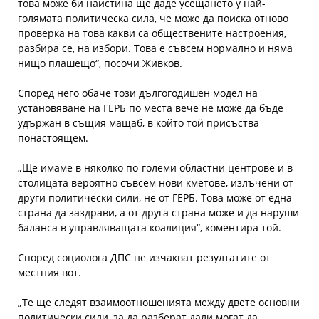
това може би наистина ще даде усещането у най-
голямата политическа сила, че може да поиска отново
проверка на това какви са обществените настроения,
разбира се, на избори. Това е съвсем нормално и няма
нищо плашещо“, посочи Живков.
Според него обаче този дългогодишен модел на
установяване на ГЕРБ по места вече не може да бъде
удържан в същия мащаб, в който той присъства
понастоящем.
„Ще имаме в няколко по-големи областни центрове и в
столицата вероятно съвсем нови кметове, излъчени от
други политически сили, не от ГЕРБ. Това може от една
страна да заздрави, а от друга страна може и да наруши
баланса в управляващата коалиция“, коментира той.
Според социолога ДПС не изчакват резултатите от
местния вот.
„Те ще следят взаимоотношенията между двете основни
политически сили, за да разберат дали могат да