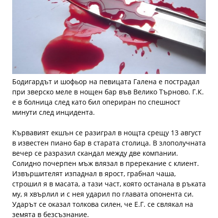
Бодигардът и шофьор на певицата Галена е пострадал
при зверско меле в нощен бар във Велико Търново. Г.К.
е в болница след като бил опериран по спешност
минути след инцидента.
Кървавият екшън се разиграл в нощта срещу 13 август
в известен пиано бар в старата столица. В злополучната
вечер се разразил скандал между две компании.
Солидно почерпен мъж влязал в пререкание с клиент.
Извършителят изпаднал в ярост, грабнал чаша,
строшил я в масата, а тази част, която останала в ръката
му, я хвърлил и с нея ударил по главата опонента си.
Ударът се оказал толкова силен, че Е.Г. се свлякал на
земята в безсъзнание.