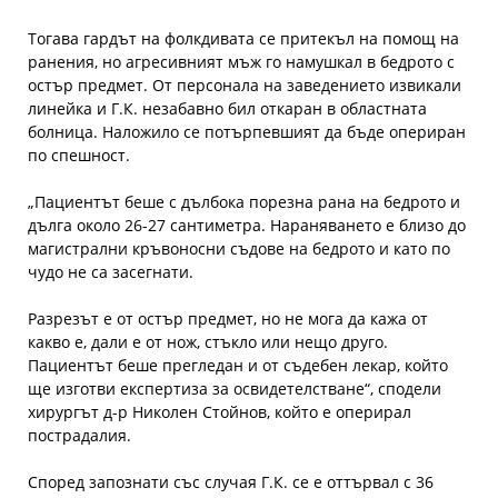
Тогава гардът на фолкдивата се притекъл на помощ на
ранения, но агресивният мъж го намушкал в бедрото с
остър предмет. От персонала на заведението извикали
линейка и Г.К. незабавно бил откаран в областната
болница. Наложило се потърпевшият да бъде опериран
по спешност.
„Пациентът беше с дълбока порезна рана на бедрото и
дълга около 26-27 сантиметра. Нараняването е близо до
магистрални кръвоносни съдове на бедрото и като по
чудо не са засегнати.
Разрезът е от остър предмет, но не мога да кажа от
какво е, дали е от нож, стъкло или нещо друго.
Пациентът беше прегледан и от съдебен лекар, който
ще изготви експертиза за освидетелстване“, сподели
хирургът д-р Николен Стойнов, който е оперирал
пострадалия.
Според запознати със случая Г.К. се е оттървал с 36