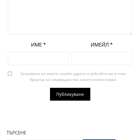
ИМЕ
*
ИМЕЙЛ
*
Запазване на името, имейл адреса и уебсайта ми в този
браузър за следващия път когато коментирам.
ТЪРСЕНЕ