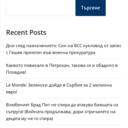
Търсене
Recent Posts
Дни след назначението: Син на ВСС кукловод от запис
с Гешев приютен във военна прокуратура
Каквото повикало в Петрохан, такова се и обадило в
Пловдив!
Le Monde: Зеленски дойде в Сърбия за 2 милиона
евро!
Влюбеният Брад Пит не спира да атакува бившата си
съпруга! (Войната продължава, дори отричането на
децата му не го спира)