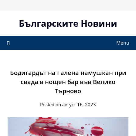
Skip
to
content
Българските Новини
Menu
Бодигардът на Галена намушкан при
свада в нощен бар във Велико
Търново
Posted on август 16, 2023