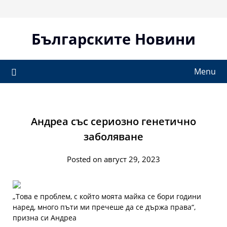
Skip
to
content
Българските Новини
Menu
Андреа със сериозно генетично
заболяване
Posted on август 29, 2023
„Това е проблем, с който моята майка се бори години
наред, много пъти ми пречеше да се държа права“,
призна си Андреа