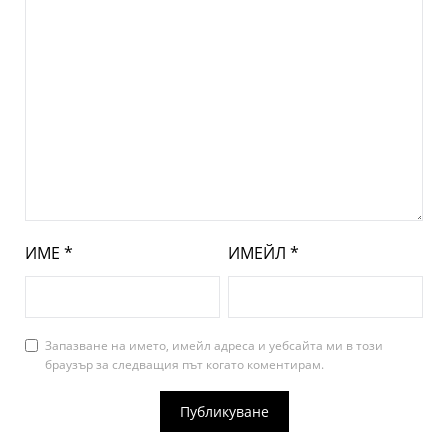
ИМЕ
*
ИМЕЙЛ
*
Запазване на името, имейл адреса и уебсайта ми в този
браузър за следващия път когато коментирам.