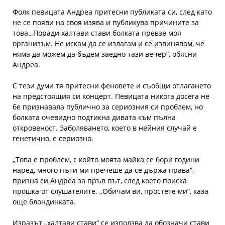
Фолк певицата Андреа притесни публиката си, след като
не се появи на своя изява и публикува причините за
това.„Поради халтави стави болката превзе моя
организъм. Не искам да се излагам и се извинявам, че
няма да можем да бъдем заедно тази вечер“, обясни
Андреа.
С тези думи тя притесни феновете и съобщи отлагането
на предстоящия си концерт. Певицата никога досега не
бе признавала публично за сериозния си проблем, но
болката очевидно подтикна дивата към пълна
откровеност. Заболяването, което в нейния случай е
генетично, е сериозно.
„Това е проблем, с който моята майка се бори години
наред, много пъти ми пречеше да се държа права“,
призна си Андреа за пръв път, след което поиска
прошка от слушателите. „Обичам ви, простете ми“, каза
още блондинката.
Изразът „халтави стави“ се използва да обозначи стави