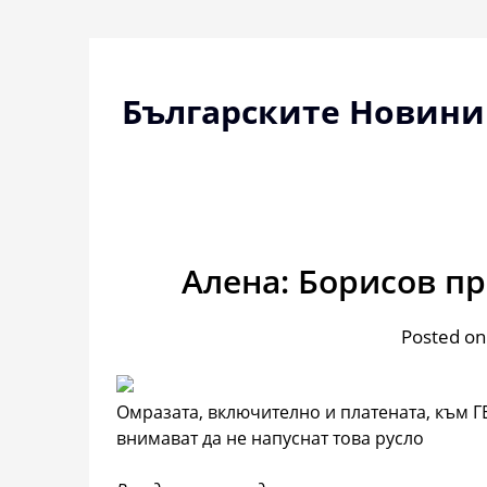
Skip
to
content
Българските Новини
Алена: Борисов п
Posted on
Омразата, включително и платената, към Г
внимават да не напуснат това русло