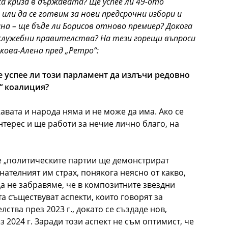
а криза в държавата? Ще успее ли 49-ото
или да се готвим за нови предсрочни избори и
на – ще бъде ли Борисов отново премиер? Докога
 служебни правителства? На тези горещи въпроси
ова-Алена пред „Ретро“:
ще успее ли този парламент да излъчи редовно
“ коалиция?
вата и народа няма и не може да има. Ако се
интерес и ще работи за нечие лично благо, на
е „политическите партии ще демонстрират
нателният им страх, понякога неясно от какво,
а не забравяме, че в композитните звездни
а съществуват аспекти, които говорят за
тва през 2023 г., докато се създаде нов,
з 2024 г. Заради този аспект не съм оптимист, че