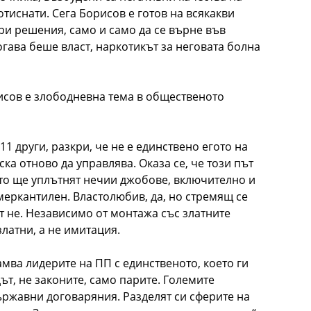
отиснати. Сега Борисов е готов на всякакви
и решения, само и само да се върне във
тогава беше власт, наркотикът за неговата болна
исов е злободневна тема в общественото
1 други, разкри, че не е единствено егото на
ка отново да управлява. Оказа се, че този път
ито ще уплътнят нечии джобове, включително и
меркантилен. Властолюбив, да, но стремящ се
 не. Независимо от монтажа със златните
златни, а не имитация.
мва лидерите на ПП с единственото, което ги
ът, не законите, само парите. Големите
ържавни договаряния. Разделят си сферите на