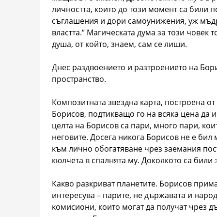
личността, които до този момент са били п
съглашения и дори самоунижения, уж мъдр
властта.“ Магическата дума за този човек 
душа, от който, знаем, сам се лиши.
Днес раздвоението и разтроението на Бор
пространство.
Композитната звездна карта, построена от 1
Борисов, подтикващо го на всяка цена да ис
целта на Борисов са пари, много пари, ко
неговите. Досега никога Борисов не е бил 
към лично обогатяване чрез заемания пост
кюлчета в спалнята му. Доколкото са били 
Какво разкриват планетите. Борисов прима
интересува – парите, не държавата и народ
комисиони, които могат да получат чрез д