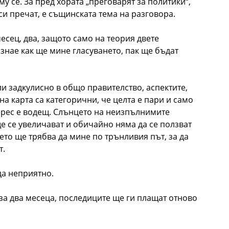
 се. За пред хората „преговарят за политики“,
си пречат, е същинската тема на разговора.
есец, два, защото само на теория двете
 знае как ще мине гласуването, пак ще бъдат
ли задкулисно в общо правителство, аспектите,
 карта са категорични, че целта е пари и само
ерес е водещ. Слънцето на неизпълнимите
 се увеличават и обичайно няма да се ползват
то ще трябва да мине по трънливия път, за да
т.
да неприятно.
 за два месеца, последиците ще ги плащат отново