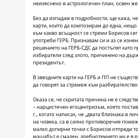
неизяснено в астрологичен план, освен же
Без да изпадам в подробности, ще кажа, ч
карти, които да композирам до една, нещо
към какво всъщност се стреми Борисов сег
употреби ГЕРБ. Признавам си и аз се изне
решението на ГЕРБ-СДС да постъпят като п
избиратели след злото, причинено на държ
президентът.
В звездните карти на ГЕРБ и ПП не същест
да говорят за стремеж към разбирателств
Оказа се, че скритата причина не е следст
– нарцистичен егоцентризъм, която постав
г., когато написах, че „двата близнака в л
на човека, са в силно противоречие помежду
малко допирни точки с Борисов отпреди то
мащабът е смален, дребнотемието му е в р