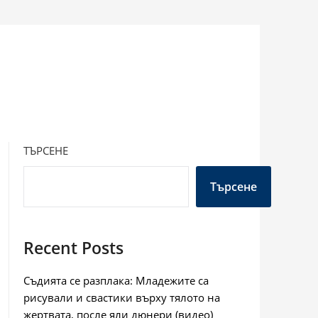
ТЪРСЕНЕ
Търсене
Recent Posts
Съдията се разплака: Младежите са
рисували и свастики върху тялото на
жертвата, после яли дюнери (видео)