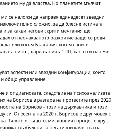
ланието му да властва. Но планетите мълчат.
е ми се наложи да направя единадесет звездни
 изключително сложно, за да блесне истината
а и за какви негови скрити мечтания ще
надах от неочакваното разкритие защо се роди
редатели и към България, и към своите
авата ни от „шарлатанията“ ПП, както ги нарече
вуват аспекти или звездни конфигурации, които
о и общо управление.
вие и от диагнозата, следствие на психоанализата
их на Борисов в разгара на протестите през 2020
ичността на Борисов – този на държавника и този
 си. От есента на 2020 г. Борисов е друг човек с
ва. Тялото е същото, мисловният процес е друг,
ечника, възбудени са негативни качества на