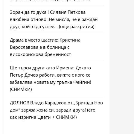
Зоран да го духа!! Силвия Петкова
влюбена отново: Не мисля, че е раждан
друг, който да успее… (още разкрития)
Драма вместо щастие: Кристина
Верославова е в болница с
високорискова бременност
Ще търси друга като Ирмена: Докато
Петър Дочев работи, вижте с кого се
забавлява новата му тръпка Фейгин!
(СНИМКИ)
ДОЛНО!! Владо Караджов от „Бригада Нов
дом“ заряза жена си, заради друга! (ето
как изригна Цвети + СНИМКИ)