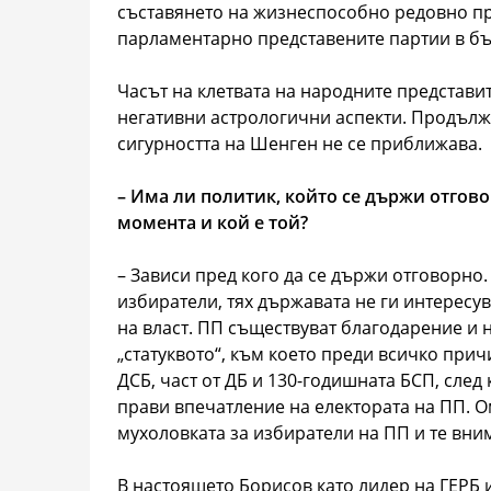
съставянето на жизнеспособно редовно пр
парламентарно представените партии в бъ
Часът на клетвата на народните представи
негативни астрологични аспекти. Продълж
сигурността на Шенген не се приближава.
– Има ли политик, който се държи отгово
момента и кой е той?
– Зависи пред кого да се държи отговорно
избиратели, тях държавата не ги интересува
на власт. ПП съществуват благодарение и 
„статуквото“, към което преди всичко прич
ДСБ, част от ДБ и 130-годишната БСП, след
прави впечатление на електората на ПП. О
мухоловката за избиратели на ПП и те вним
В настоящето Борисов като лидер на ГЕРБ 