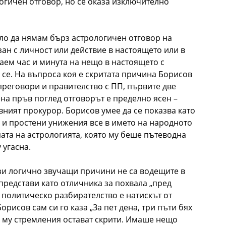
логичен отговор, но се оказа изключително
ало да нямам бърз астрологичен отговор на
зан с личност или действие в настоящето или в
наем час и минута на нещо в настоящето с
 се. На въпроса коя е скритата причина Борисов
 преговори и правителство с ПП, първите две
, на пръв поглед отговорът е пределно ясен –
вният прокурор. Борисов умее да се показва като
и и простени унижения все в името на народното
пата на астрологията, която му беше пътеводна
 угасна.
ези логично звучащи причини не са водещите в
 представи като отличника за похвала „пред
 политическо разбирателство е натискът от
рисов сам си го каза „За пет дена, три пъти бях
е му стремления остават скрити. Имаше нещо