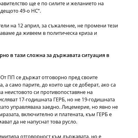
авителство ще е по силите и желанието на
дещото 49-о НС“.
тели на 12 април, за съжаление, не промени тези
аваме да живеем в политическа криза и
рно в тази сложна за държавата ситуация в
. От ПП се държат отговорно пред своите
, а само парите, до които ще се доберат, ако са
на неистовото си противопоставяне на
исляват 17-годишната ГЕРБ, но не 19-годишната
 като управляваха заедно. Лицемерие, но явно не
мразата, включително и платената, към ГЕРБ е
ават да не напуснат това русло.
имитира отговорност към държавата, но е