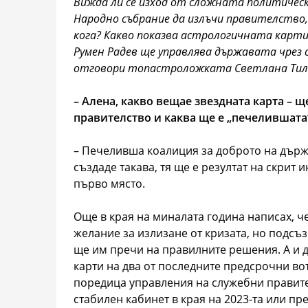
Вижда ли се изход от сложната политическ
Народно събрание да излъчи правителство, 
кога? Какво показва астрологичната карти
Румен Радев ще управлява държавата чрез
отговори топастроложката Светлана Тилк
– Алена, какво вещае звeздната карта – 
правителство и каква ще е „печелившата
– Печеливша коалиция за доброто на държа
създаде такава, тя ще е резултат на скрит 
първо място.
Още в края на миналата година написах, ч
желание за излизане от кризата, но подсъз
ще им пречи на правилните решения. А и д
карти на два от последните предсрочни вот
поредица управления на служебни правителс
стабилен кабинет в края на 2023-та или пре