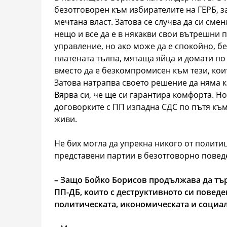
безотговорен към избирателите на ГЕРБ, за
мечтана власт. Затова се случва да си сме
нещо и все да е в някакви свои вътрешни 
управление, но ако може да е спокойно, без
платената тълпа, мятаща яйца и домати по
вместо да е безкомпромисен към тези, коит
Затова натрапва своето решение да няма 
Вярва си, че ще си гарантира комфорта. Но
договорките с ПП изпадна СДС по пътя към
живи.
Не бих могла да упрекна никого от полити
представени партии в безотговорно поведе
– Защо Бойко Борисов продължава да тър
ПП-ДБ, които с деструктивното си поведен
политическата, икономическата и социал