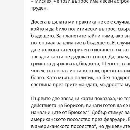
– Мислех, че този въпрос има лесен астро
труден.
Досега в цялата ми практика не се е случв
който и да било политически въпрос, свър
бъдещето. За планетите тайни няма, ако з
потенциал за влияние в бъдещето. Е, случи
да е толкова категоричен в искането си за
звездни карти не дадоха отговор. Да, знам
грижа за държавата, бюджета, Шенген, гла
човек, готов на лични жертви, преглътнат
благо. Като мъдър политик, но без подкре
светлина през трите мандата, мъдростта му
Първите две звездни карти показаха, че т
действията на Борисов, винаги готов да се
началниците от Брюксел“. Добър стимул за
американското посолство през февруари. Бо
в американското посолство“, но душевнит