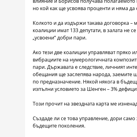
влияние и Борисов получава полагаемото му
но кой как ще усвоява проценти и няма да 
Колкото и да издържи такава договорка – м
коалиции имат 133 депутати, в залата не се
„усвоени“ добри пари.
Ако тези две коалиции управляват пряко и
вибрациите на нумерологичната композитна
пари. Държавата е следствие, личният инт
обещания ще заслепява народа, заемите ще
по предназначение. Някой някога в бъдеще
изпълни условието за Шенген – 3% дефици
Този прочит на звездната карта ме изнена
Създаде ли се това управление, дори само
бъдещите поколения.